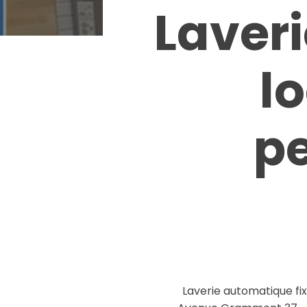
Laver
l
pe
Laverie automatique fi