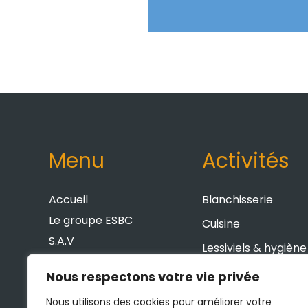
Menu
Activités
Accueil
Blanchisserie
Le groupe ESBC
Cuisine
S.A.V
Lessiviels & hygiène
Réalisations
Froid & climatisatio
Nous respectons votre vie privée
Contact
Laverie
News
Nous utilisons des cookies pour améliorer votre