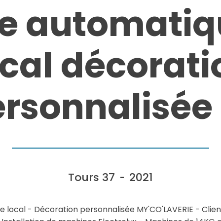
ie automatiqu
ocal décorati
rsonnalisée
Tours 37
2021
-
xe local - Décoration personnalisée MY'CO'LAVERIE - Clie