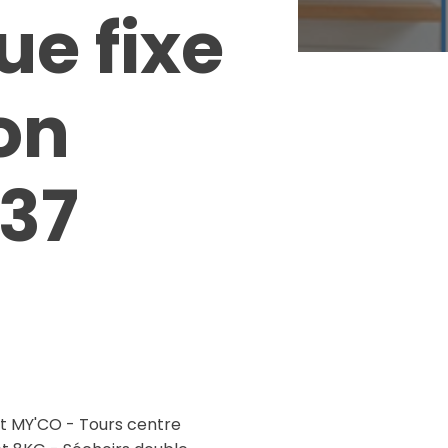
e fixe
on
 37
nt MY'CO - Tours centre