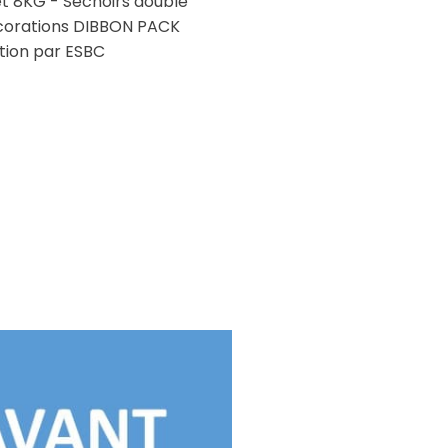
t 8KG - Séchoirs double
Décorations DIBBON PACK
ation par ESBC