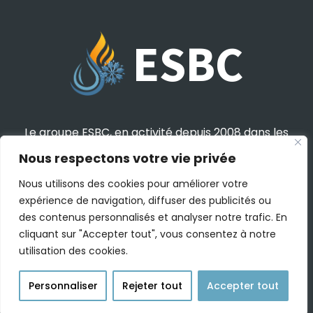
ESBC
Le groupe ESBC, en activité depuis 2008 dans les
régions Centre-Val de Loire et Auvergne Rhône
Nous respectons votre vie privée
Alpes, est spécialisé dans l'installation et la
maintenance de cuisine, blanchisserie & laverie
Nous utilisons des cookies pour améliorer votre
expérience de navigation, diffuser des publicités ou
professionnelle.
des contenus personnalisés et analyser notre trafic. En
cliquant sur "Accepter tout", vous consentez à notre
utilisation des cookies.
Personnaliser
Rejeter tout
Accepter tout